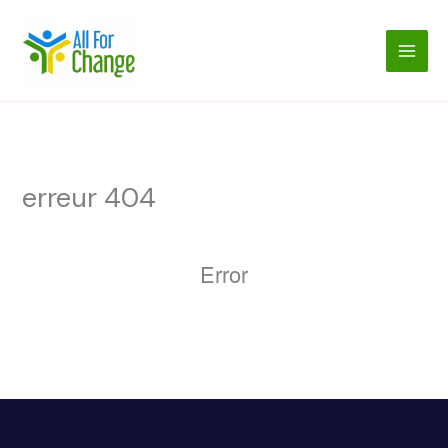
Aller
au
contenu
erreur 404
Error