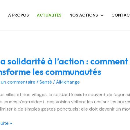
L
A PROPOS
ACTUALITÉS
NOS ACTIONS
CONTAC
la solidarité à l’action : commen
ité
nsforme les communautés
r un commentaire
/
Santé
/
All4change
s villes et nos villages, la solidarité existe souvent de façon s
nt
s jeunes s’entraident, des voisins veillent les uns sur les autre
limiter à de simples gestes ponctuels : elle doit devenir un mo
e
suite »
orme