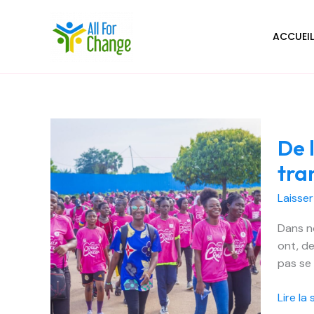
Aller
au
ACCUEI
contenu
De
De 
la
solidar
tra
à
l’action
Laisse
:
Dans no
comme
ont, de
All
pas se 
For
Chang
Lire la 
transf