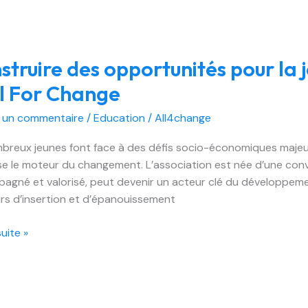
nautés
uire
struire des opportunités pour la 
unités
ll For Change
r un commentaire
/
Education
/
All4change
se
reux jeunes font face à des défis socio-économiques majeurs,
e le moteur du changement. L’association est née d’une convic
gement
agné et valorisé, peut devenir un acteur clé du développe
rs d’insertion et d’épanouissement
e
suite »