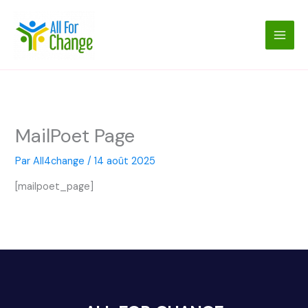
Aller
au
contenu
MailPoet Page
Par
All4change
/
14 août 2025
[mailpoet_page]